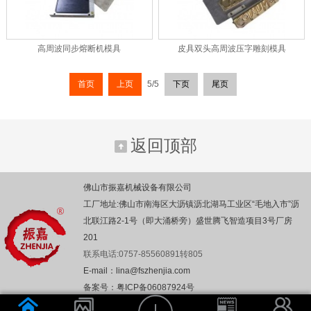
高周波同步熔断机模具
皮具双头高周波压字雕刻模具
首页
上页
5/5
下页
尾页
返回顶部
佛山市振嘉机械设备有限公司
工厂地址:佛山市南海区大沥镇沥北湖马工业区“毛地入市”沥
北联江路2-1号（即大涌桥旁）盛世腾飞智造项目3号厂房
201
联系电话:0757-85560891转805
E-mail：lina@fszhenjia.com
备案号：粤ICP备06087924号